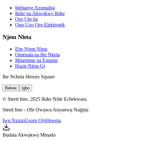
Ịdebanye Azụmahịa
Ikike na Akwụkwọ Ikike
Ọrụ Ụtụ Isi
Ọnụ Ụzọ Ọrụ Elektrọnik
Njem Nleta
Ebe Njem Nleta
Omenala na Ihe Nketa
Mmemme na Emume
Hazie Nleta Gị
Ihe Ncheta Heroes Square
Bekee
Igbo
© Steeti Imo. 2025 Ikike Niile Echekwara.
Steeti Imo - Obi Ọwụwa Anyanwụ Naịjịrịa
Iwu Nzuzo
Usoro Ojiji
Ịnweta
Budata Akwụkwọ Mmado